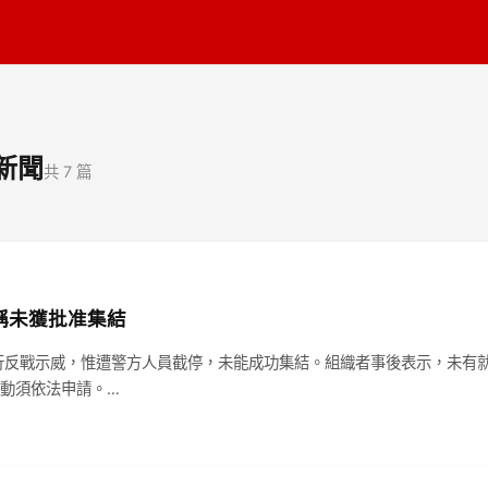
新聞
共 7 篇
稱未獲批准集結
行反戰示威，惟遭警方人員截停，未能成功集結。組織者事後表示，未有
動須依法申請。…