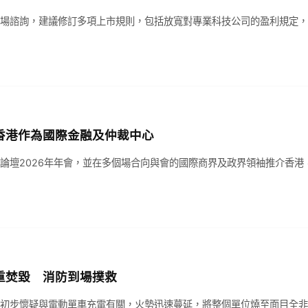
場諮詢，建議修訂多項上市規則，包括放寬對專業科技公司的盈利規定，
香港作為國際金融及仲裁中心
論壇2026年年會，並在多個場合向與會的國際商界及政界領袖推介香港
重焚毀 消防到場撲救
初步懷疑與電動單車充電有關，火勢迅速蔓延，將整個單位燒至面目全非