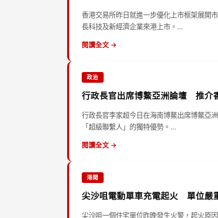
香港交易所昨日就進一步優化上市框架展開市
長科技及新經濟企業來港上市。…
閱讀全文 →
政治
行政長官出席博鰲亞洲論壇 推介
行政長官李家超今日在海南博鰲出席博鰲亞洲
「超級聯繫人」的獨特優勢。…
閱讀全文 →
港聞
尖沙咀電動單車充電起火 單位嚴
尖沙咀一個住宅單位昨晚發生火警，起火原因