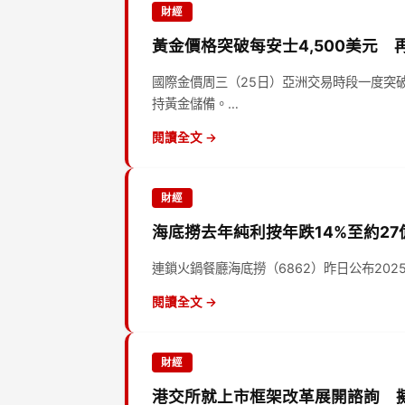
財經
黃金價格突破每安士4,500美元 
國際金價周三（25日）亞洲交易時段一度突
持黃金儲備。…
閱讀全文 →
財經
海底撈去年純利按年跌14%至約2
連鎖火鍋餐廳海底撈（6862）昨日公布20
閱讀全文 →
財經
港交所就上市框架改革展開諮詢 