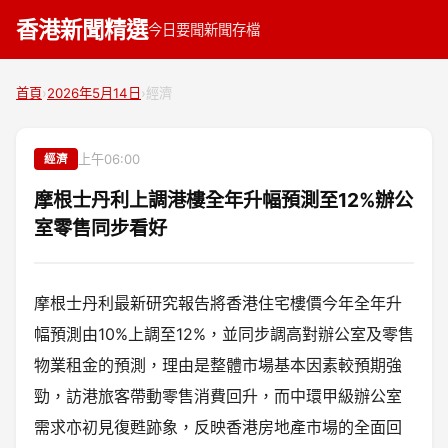
香港新聞精選
今日要聞
新聞存檔
首頁
›
2026年5月14日
›
經濟
上午06:00
經濟
摩根士丹利上調港樓全年升幅預測至12%辦公
室零售同步看好
摩根士丹利最新研究報告將香港住宅樓價今年全年升
幅預測由10%上調至12%，並同步調高對辦公室及零售
物業租金的預測，理由是整體市場基本因素較預期強
勁，訪港旅客帶動零售消費回升，而中環甲級辦公室
需求亦初見復甦跡象，反映香港房地產市場的全面回