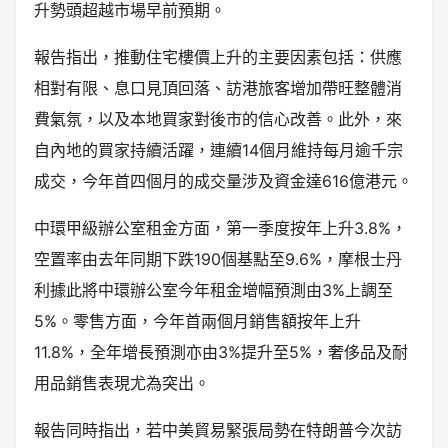
升勢頭超越市場早前預期。
報告指出，推動住宅樓價上升的主要因素包括：供應
相對有限、息口見頂回落、訪港旅客增加帶旺整體消
費氣氛，以及本地買家對後市的信心改善。此外，來
自內地的買家持續活躍，連續14個月維持每月逾千宗
成交，今年首四個月的成交量涉及資金達616億港元。
中環甲級辦公室租金方面，第一季度按年上升3.8%，
空置率由去年同期下跌190個基點至9.6%，摩根士丹
利據此將中環辦公室今年租金增幅預測由3%上調至
5%。零售方面，今年首兩個月銷售額按年上升
11.8%，全年增長預測亦由3%提升至5%，奢侈品及耐
用品銷售表現尤為突出。
報告同時指出，若中美貿易緊張局勢在特朗普今次訪