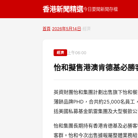
香港新聞精選
今日要聞
新聞存檔
首頁
›
2026年5月14日
›
經濟
上午06:00
經濟
怡和擬售港澳肯德基必勝
英資財團怡和集團計劃出售旗下怡和餐
薄餅品牌PHD，合共約25,000名
括美國私募基金凱雷集團及大型餐飲公
怡和集團長期持有香港肯德基及必勝客
客群。怡和今次出售據報屬整體業務組