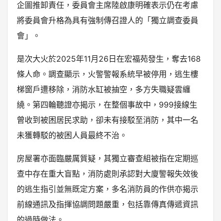
企圖推卸責任，委員會主席陸啟康明確表示仍在考慮
將委員會升格為具有強制傳召證人的「獨立調查委員
會」。
是次大火於2025年11月26日在宏福苑發生，奪去168
條人命。調查顯示，火警警報系統早被停用，逃生樓
梯窗戶遭移除，消防水缸被抽空，多方失職疑雲纏
繞。第四輪聽證亦揭示，在整個事故中，999接線生
曾收到被困居民求助，卻未有接駁至消防，其中一名
未獲轉駁的被困人員最終不治。
房屋署亦面臨嚴厲質疑，其獨立審查組被指在定期巡
查中存在重大盲點，消防處則承認對大廈警報失效後
的逃生指引並無既定方案，多名消防員的作供亦揭示
前線通訊及指揮協調問題嚴重，包括靠傳真傳遞資訊
的過時做法。