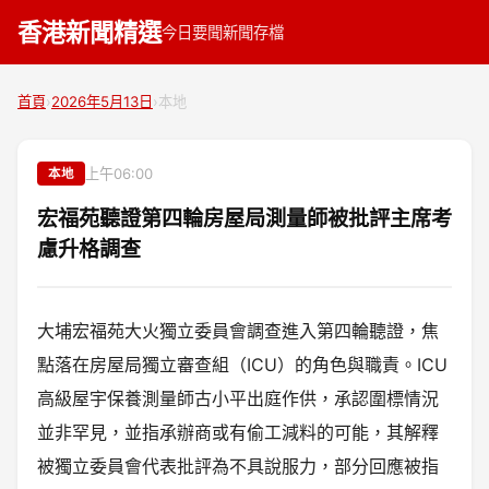
香港新聞精選
今日要聞
新聞存檔
首頁
›
2026年5月13日
›
本地
上午06:00
本地
宏福苑聽證第四輪房屋局測量師被批評主席考
慮升格調查
大埔宏福苑大火獨立委員會調查進入第四輪聽證，焦
點落在房屋局獨立審查組（ICU）的角色與職責。ICU
高級屋宇保養測量師古小平出庭作供，承認圍標情況
並非罕見，並指承辦商或有偷工減料的可能，其解釋
被獨立委員會代表批評為不具說服力，部分回應被指