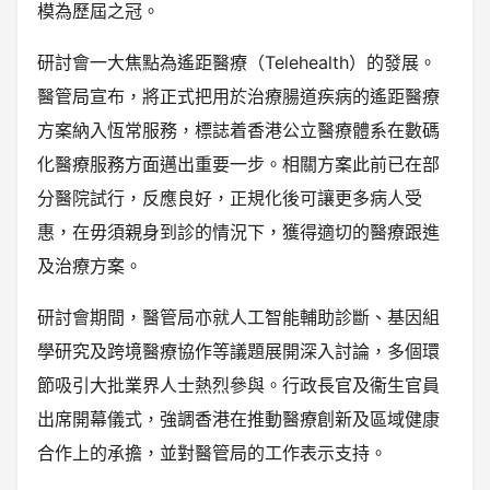
模為歷屆之冠。
研討會一大焦點為遙距醫療（Telehealth）的發展。
醫管局宣布，將正式把用於治療腸道疾病的遙距醫療
方案納入恆常服務，標誌着香港公立醫療體系在數碼
化醫療服務方面邁出重要一步。相關方案此前已在部
分醫院試行，反應良好，正規化後可讓更多病人受
惠，在毋須親身到診的情況下，獲得適切的醫療跟進
及治療方案。
研討會期間，醫管局亦就人工智能輔助診斷、基因組
學研究及跨境醫療協作等議題展開深入討論，多個環
節吸引大批業界人士熱烈參與。行政長官及衞生官員
出席開幕儀式，強調香港在推動醫療創新及區域健康
合作上的承擔，並對醫管局的工作表示支持。