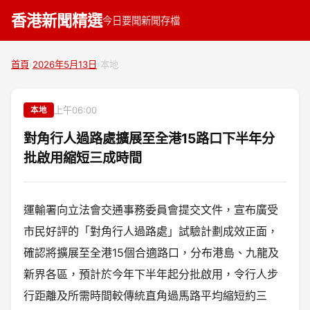
香港新聞精選
今日要聞
新聞存檔
首頁
›
2026年5月13日
›
本地
上午06:00
本地
對角行人過路處擴展至全港15路口下半年分
批啟用縮短三成時間
運輸署向立法會交通事務委員會提交文件，宣布廣受
市民好評的「對角行人過路處」試驗計劃成效正面，
確認將擴展至全港15個合適路口，分布港島、九龍及
新界各區，預計於今年下半年起分批啟用，令行人步
行距離及所需時間較傳統直角過馬路平均縮短約三