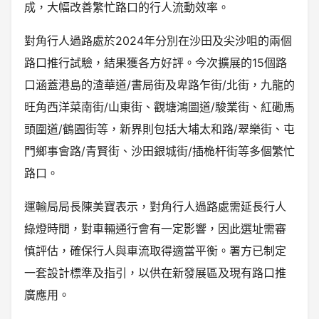
成，大幅改善繁忙路口的行人流動效率。
對角行人過路處於2024年分別在沙田及尖沙咀的兩個
路口推行試驗，結果獲各方好評。今次擴展的15個路
口涵蓋港島的渣華道/書局街及卑路乍街/北街，九龍的
旺角西洋菜南街/山東街、觀塘鴻圖道/駿業街、紅磡馬
頭圍道/鶴園街等，新界則包括大埔太和路/翠樂街、屯
門鄉事會路/青賢街、沙田銀城街/插桅杆街等多個繁忙
路口。
運輸局局長陳美寶表示，對角行人過路處需延長行人
綠燈時間，對車輛通行會有一定影響，因此選址需審
慎評估，確保行人與車流取得適當平衡。署方已制定
一套設計標準及指引，以供在新發展區及現有路口推
廣應用。