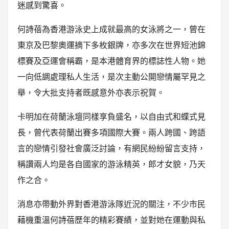
迷感到驚喜。
何詩蓓為香港游泳史上成就最高的女泳將之一，曾在
東京及巴黎奧運摘下多枚銀牌，亦多次在世界短池錦
標賽及亞運會稱霸，是本港體育界的標誌性人物。她
一向低調處理私人生活，是次主動公開戀情屬罕見之
舉，令大批支持者既感意外亦表示祝賀。
卡明加在荷蘭泳壇同樣享負盛名，以自由式和蝶式見
長，曾代表荷蘭出賽多項國際大賽。兩人跨國、跨語
言的戀情引發社會廣泛討論，有網民紛紛留言支持，
稱讚兩人均是各自國家的游泳精英，郎才女貌，乃天
作之合。
消息亦帶動外界對香港游泳隊近況的關注，不少市民
藉機重溫何詩蓓歷年的精彩賽績，並對她在運動與私