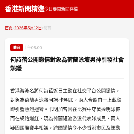
香港新聞精選
今日要聞
新聞存檔
首頁
›
2026年5月12日
›
體育
上午06:00
體育
何詩蓓公開戀情對象為荷蘭泳壇男神引發社會
熱議
香港游泳名將何詩蓓近日主動在社交平台公開戀情，
對象為荷蘭男泳將阿諾·卡明加，兩人合照甫一上載隨
即引發熱烈迴響。卡明加曾因在比賽中穿著透明泳褲
而在網絡爆紅，現為荷蘭短池游泳代表隊成員，兩人
疑因國際賽事相識，跨國戀情令不少香港市民及運動