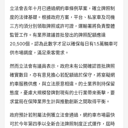
立法會去年十月已通過網約車條例草案，確立牌照制
度的法律基礎。根據政府方案，平台、私家車及司機
三方均須分別領取牌照或許可證，運輸署將負責整體
監管工作。有業界建議首批發出的牌照配額應達
20,500個，認為此數字才足以確保每日有1.5萬輛車可
供市場調度，滿足乘客需求。
然而立法會有議員表示，政府未有公開確認首批牌照
確實數目，亦有意見擔心若配額過於保守，將窒礙網
約車服務供應，與立法原意相違。的士業界則持保留
態度，憂慮大規模發牌對現有的士行業帶來衝擊，要
求當局在保障業界生計與推動創新之間取得平衡。
政府預計若附屬法例獲立法會通過，網約車市場最快
可於今年第四季以全新合法牌照制度正式運作，屆時