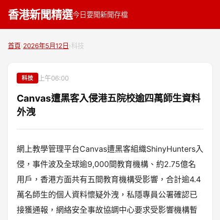
香港新聞精選
今日要聞
新聞存檔
首頁
›
2026年5月12日
›
科技
上午06:00
科技
Canvas遭黑客入侵港五院校逾四萬師生資料
外洩
網上教學管理平台Canvas遭黑客組織ShinyHunters入
侵，事件波及全球逾9,000間教育機構、約2.75億名
用戶，香港方面共有五間教育機構受影響，合計逾4.4
萬名師生的個人資料懷疑外洩，私隱專員公署確認已
接獲通報，網絡安全事故協調中心要求受影響機構暫