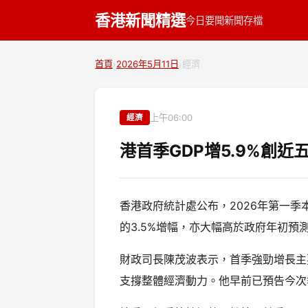
香港新聞精選
今日要聞
新聞存檔
首頁
›
2026年5月11日
›
經濟
上午06:00
經濟
港首季GDP增5.9%創近
香港政府統計處公布，2026年第一季
的3.5%增幅，亦大幅高於政府年初預
財政司長陳茂波表示，首季強勁增長主
支撐整體經濟動力。他早前已預告今次