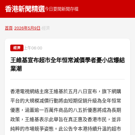
香港新聞精選
今日要聞
新聞存檔
首頁
›
2026年5月9日
›
經濟
上午06:00
經濟
王維基宣布超市全年恒常減價學者憂小店爆結
業潮
香港電視網絡主席王維基於五月八日宣布，旗下網購
平台的大規模减價行動將由短期促銷升級為全年恒常
優惠，涵蓋逾一百萬件商品的八五折優惠將成為長期
政策，王維基表示此舉旨在真正惠及香港市民，並非
純粹的市場競爭姿態。此公告令本港持續升溫的超市