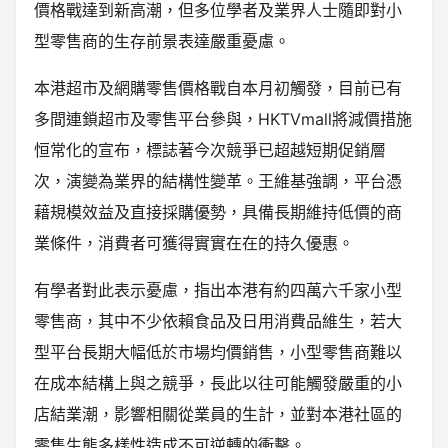
價格戰達到新高潮，但多位學者及業界人士隨即對小
型零售商的生存前景表達嚴重憂慮。
本港超市及網購零售價格戰自本月初觸發，目前已有
多間連鎖超市及零售平台參與，HKTVmall將減價措施
恒常化的宣布，標誌著今次競爭已超越短期促銷層
次，演變為業界的結構性變革。王維基強調，平台憑
藉規模效益及直接採購優勢，具備長期維持低價的商
業條件，消費者可獲得實實在在的持久優惠。
有學者對此表示憂慮，指出本港有約四萬六千家小型
零售商，其中不少依賴食品及日用消費品維生，若大
型平台長期大幅低於市場均價銷售，小型零售商難以
在成本結構上與之競爭，長此以往可能觸發嚴重的小
店結業潮，影響相關從業員的生計，並對本港社區的
零售生態多樣性造成不可逆轉的衝擊。