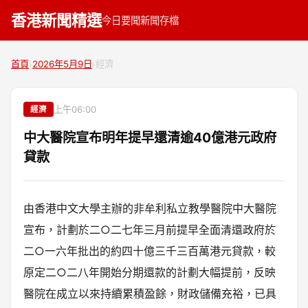
香港新聞精選
今日要聞
新聞存檔
首頁
›
2026年5月9日
›
經濟
上午06:00
經濟
中大醫院宣布明年提早還清逾40億港元政府
貸款
由香港中文大學主辦的非牟利私立教學醫院中大醫院
宣布，計劃於二○二七年三月前提早全面清還政府於
二○一六年批出的約四十億三千三百萬港元貸款，較
原定二○二八年開始分期還款的計劃大幅提前，反映
醫院在成立以來持續累積盈餘，財政儲備充裕，已具