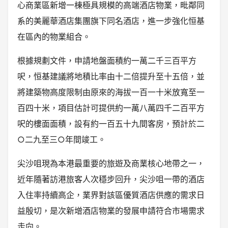
心商業區新增一棟極具規模的高端酒店物業，毗鄰同
系的美麗華酒店集團旗下同名酒店，進一步強化恒基
在區內的物業組合。
根據規劃文件，申請地盤面積約一萬二千三百平方
呎，恒基建議將地積比率由十二倍提升至十五倍，並
將建築物高度限制由原來的海拔一百一十米放寬至一
百四十米，項目估計可提供約一萬八萬四千二百平方
呎的樓面面積，設有約一百五十九間客房，預計於二
○二九至三○年間竣工。
尖沙咀現為本港最重要的旅遊及商業核心地帶之一，
近年隨著訪港旅客人次穩步回升，尖沙咀一帶的酒店
入住率持續高企，業界對該區優質酒店供應的需求日
益殷切，是次新增酒店物業的發展申請符合市場需求
走向。