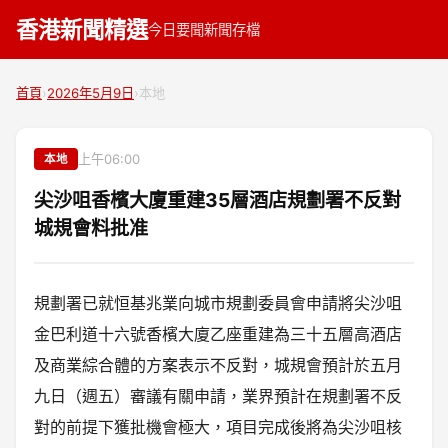
香港新聞精選
今日要聞
新聞存檔
首頁
›
2026年5月9日
›
本地
上午06:00
本地
尖沙咀香檳大廈重建35層酒店規劃署不反對
城規會料批准
規劃署已就恒基兆業向城市規劃委員會申請將尖沙咀
金巴利道十六號香檳大廈乙座重建為三十五層高酒店
及商業綜合體的方案表示不反對，城規會預計於五月
九日（週五）審議有關申請，業界預計在規劃署不反
對的前提下獲批機會極大，項目完成後將為尖沙咀核