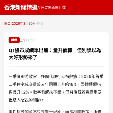
香港新聞精選
今日要聞
新聞存檔
首頁
›
2026年3月30日
›
財經
上午06:30
財經
Q1樓市成績單出爐：量升價穩 但別誤以為
大好形勢來了
一季度即將收官，多間代理行公布數據：2026年首季
二手住宅成交量較去年同期上升約18%，整體樓價指
數微升1.2%。數字看起來不錯，但背後藏着幾個重要
但沒人想說的細節。
事件反映的並不只是單一現象，而是相關政策、服務