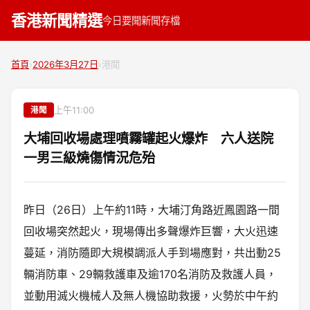
香港新聞精選
今日要聞
新聞存檔
首頁
›
2026年3月27日
›
港聞
上午11:00
港聞
大埔回收場處理噴霧罐起火爆炸 六人送院
一男三級燒傷情況危殆
昨日（26日）上午約11時，大埔汀角路近鳳園路一間
回收場突然起火，現場傳出多聲爆炸巨響，大火迅速
蔓延，消防隨即大規模調派人手到場應對，共出動25
輛消防車、29輛救護車及逾170名消防及救護人員，
並動用滅火機械人及無人機協助救援，火勢於中午約