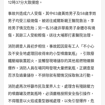
12時37分大致撲熄。
事故共造成六人受傷，其中63歲黃姓男子及58歲李姓
男子均受三級燒傷，被送往威爾斯親王醫院救治，李
姓男子情況危殆；另一名35歲非華裔男子身體亦有燒
傷，其餘三人受較輕傷，送往大埔那打素醫院治理。
消防調查人員初步相信，事故起因是有工人「不小心
及不安全地處理回收得來的小型噴霧氣瓶」，引致廢
鐵壓縮裝置起火，並觸發現場儲存的其他易燃物連鎖
爆炸。消防人員在場同時發現大量燃氣瓶，正調查是
否涉及過量儲存，不排除就有關情況採取執法行動。
消防處再次呼籲市民及業界人士，處理含有殘餘壓力
的噴霧罐及燃氣瓶時，必須嚴格按照安全指引操作，
不得隨意以火焰或重型器械處理，以免引發爆炸，危