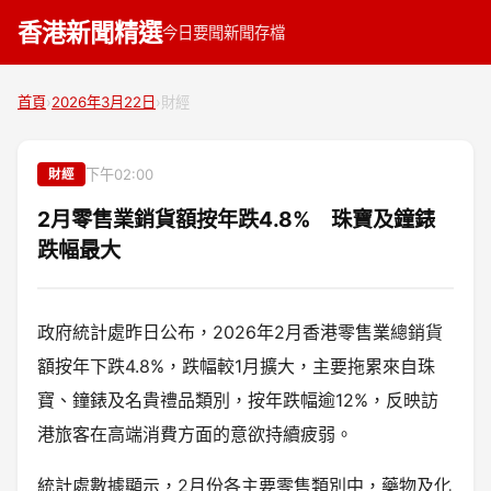
香港新聞精選
今日要聞
新聞存檔
首頁
›
2026年3月22日
›
財經
下午02:00
財經
2月零售業銷貨額按年跌4.8% 珠寶及鐘錶
跌幅最大
政府統計處昨日公布，2026年2月香港零售業總銷貨
額按年下跌4.8%，跌幅較1月擴大，主要拖累來自珠
寶、鐘錶及名貴禮品類別，按年跌幅逾12%，反映訪
港旅客在高端消費方面的意欲持續疲弱。
統計處數據顯示，2月份各主要零售類別中，藥物及化